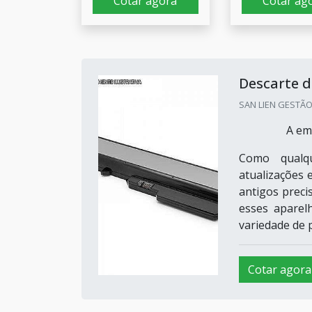
Cotar agora
Cotar ag
Descarte d
SAN LIEN GESTÃO 
A em
Como qualq
atualizações 
antigos preci
esses aparel
variedade de p
Cotar agora