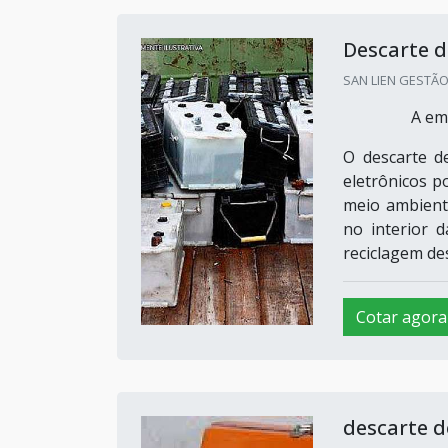
Descarte d
SAN LIEN GESTÃO 
A em
O descarte d
eletrônicos p
meio ambient
no interior 
reciclagem des
Cotar agora
descarte d